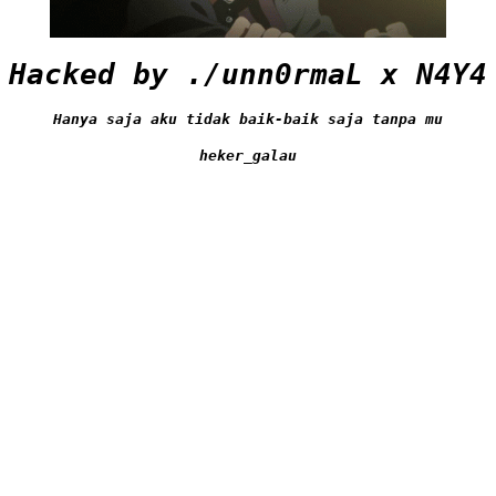
Hacked by ./unn0rmaL x N4Y4
Hanya saja aku tidak baik-baik saja tanpa mu
heker_galau