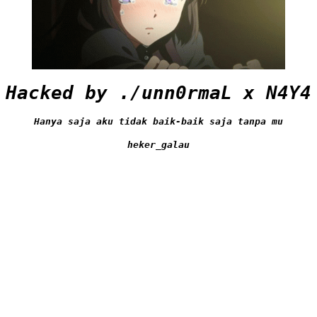
Hacked by ./unn0rmaL x N4Y4
Hanya saja aku tidak baik-baik saja tanpa mu
heker_galau