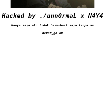
Hacked by ./unn0rmaL x N4Y4
Hanya saja aku tidak baik-baik saja tanpa mu
heker_galau