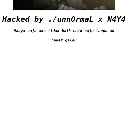
Hacked by ./unn0rmaL x N4Y4
Hanya saja aku tidak baik-baik saja tanpa mu
heker_galau