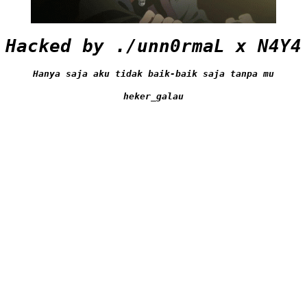
Hacked by ./unn0rmaL x N4Y4
Hanya saja aku tidak baik-baik saja tanpa mu
heker_galau