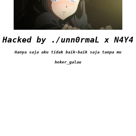
Hacked by ./unn0rmaL x N4Y4
Hanya saja aku tidak baik-baik saja tanpa mu
heker_galau