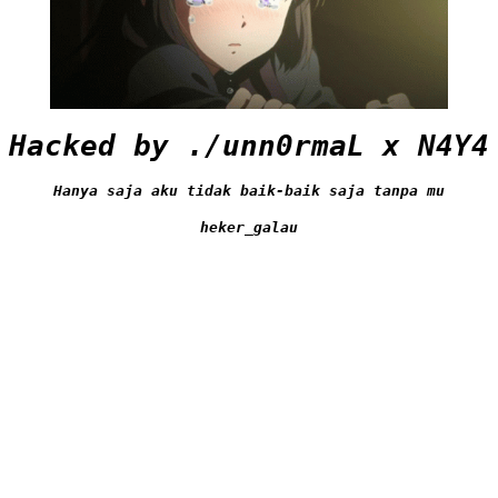
Hacked by ./unn0rmaL x N4Y4
Hanya saja aku tidak baik-baik saja tanpa mu
heker_galau