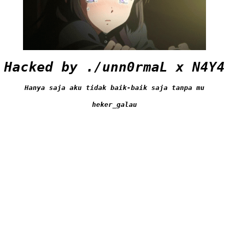
Hacked by ./unn0rmaL x N4Y4
Hanya saja aku tidak baik-baik saja tanpa mu
heker_galau