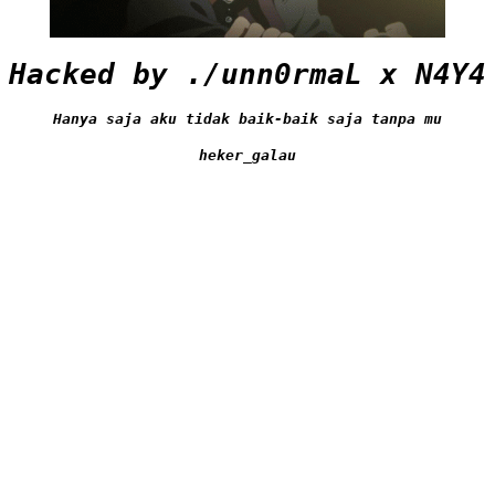
Hacked by ./unn0rmaL x N4Y4
Hanya saja aku tidak baik-baik saja tanpa mu
heker_galau