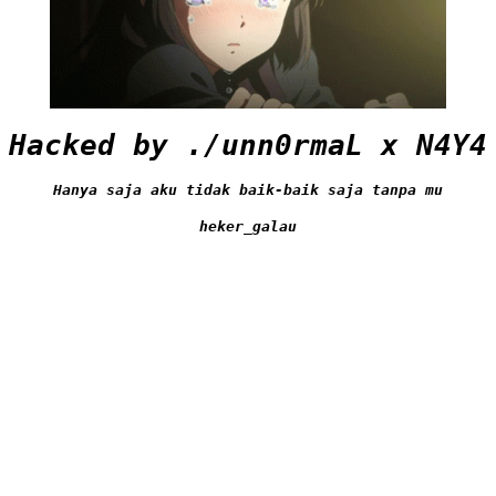
Hacked by ./unn0rmaL x N4Y4
Hanya saja aku tidak baik-baik saja tanpa mu
heker_galau