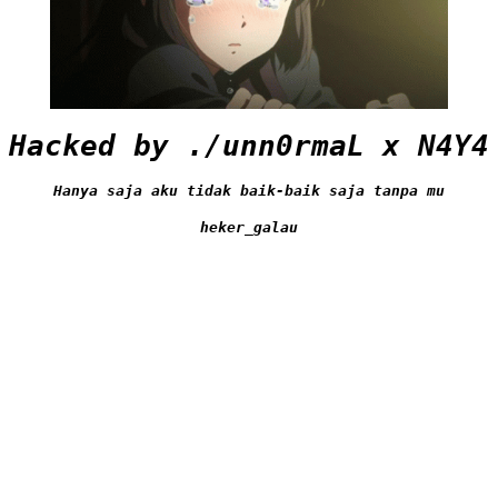
Hacked by ./unn0rmaL x N4Y4
Hanya saja aku tidak baik-baik saja tanpa mu
heker_galau