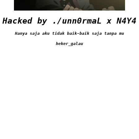
Hacked by ./unn0rmaL x N4Y4
Hanya saja aku tidak baik-baik saja tanpa mu
heker_galau