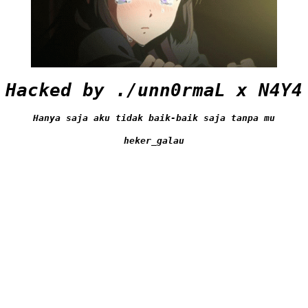
Hacked by ./unn0rmaL x N4Y4
Hanya saja aku tidak baik-baik saja tanpa mu
heker_galau