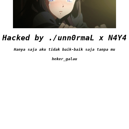
Hacked by ./unn0rmaL x N4Y4
Hanya saja aku tidak baik-baik saja tanpa mu
heker_galau