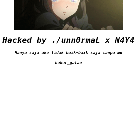
Hacked by ./unn0rmaL x N4Y4
Hanya saja aku tidak baik-baik saja tanpa mu
heker_galau