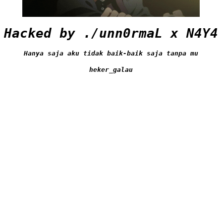
Hacked by ./unn0rmaL x N4Y4
Hanya saja aku tidak baik-baik saja tanpa mu
heker_galau