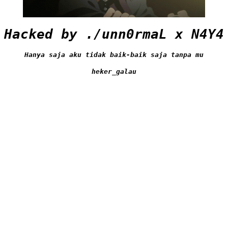
Hacked by ./unn0rmaL x N4Y4
Hanya saja aku tidak baik-baik saja tanpa mu
heker_galau