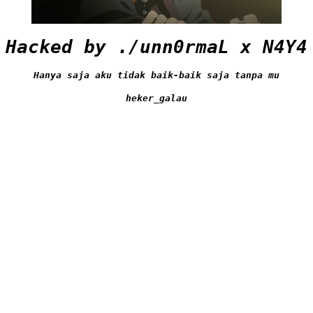
Hacked by ./unn0rmaL x N4Y4
Hanya saja aku tidak baik-baik saja tanpa mu
heker_galau